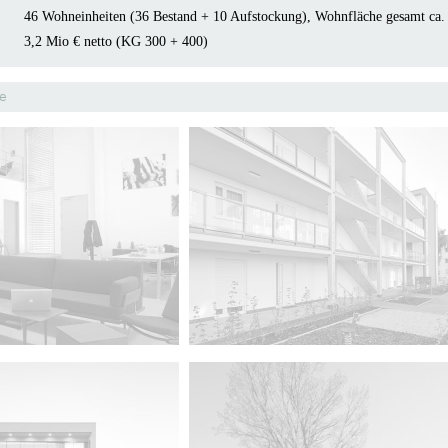
46 Wohneinheiten (36 Bestand + 10 Aufstockung), Wohnfläche gesamt ca. 
3,2 Mio € netto (KG 300 + 400)
e
Sanierung und Aufstockung 
Wohnanlage Schinkelstraße 7
Hauff-Straße 4-10
Wiesbaden
Wiesbaden